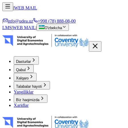
|
WEB MAIL
|
info@udea.uz
+998 (78) 888-08-00
LMS
|
WEB MAIL
|
O'zbekcha
Dasturlar
Qabul
Xalqaro
Talabalar hayoti
Yangiliklar
Biz haqimizda
Xaridlar