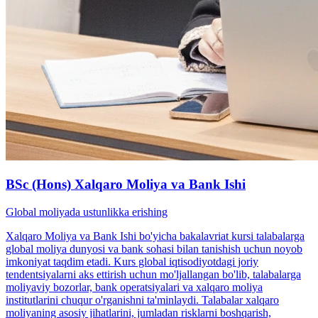
BSc (Hons) Xalqaro Moliya va Bank Ishi
Global moliyada ustunlikka erishing
Xalqaro Moliya va Bank Ishi bo'yicha bakalavriat kursi talabalarga
global moliya dunyosi va bank sohasi bilan tanishish uchun noyob
imkoniyat taqdim etadi. Kurs global iqtisodiyotdagi joriy
tendentsiyalarni aks ettirish uchun mo'ljallangan bo'lib, talabalarga
moliyaviy bozorlar, bank operatsiyalari va xalqaro moliya
institutlarini chuqur o'rganishni ta'minlaydi. Talabalar xalqaro
moliyaning asosiy jihatlarini, jumladan risklarni boshqarish,