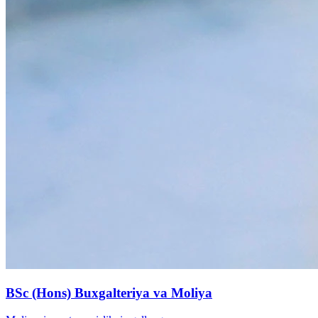
BSc (Hons) Buxgalteriya va Moliya