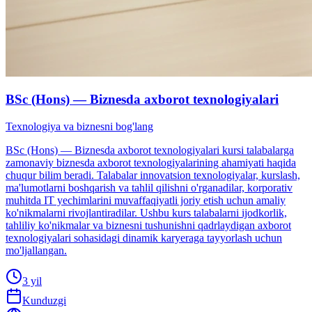
BSc (Hons) — Biznesda axborot texnologiyalari
Texnologiya va biznesni bog'lang
BSc (Hons) — Biznesda axborot texnologiyalari kursi talabalarga
zamonaviy biznesda axborot texnologiyalarining ahamiyati haqida
chuqur bilim beradi. Talabalar innovatsion texnologiyalar, kurslash,
ma'lumotlarni boshqarish va tahlil qilishni o'rganadilar, korporativ
muhitda IT yechimlarini muvaffaqiyatli joriy etish uchun amaliy
ko'nikmalarni rivojlantiradilar. Ushbu kurs talabalarni ijodkorlik,
tahliliy ko'nikmalar va biznesni tushunishni qadrlaydigan axborot
texnologiyalari sohasidagi dinamik karyeraga tayyorlash uchun
mo'ljallangan.
3 yil
Kunduzgi