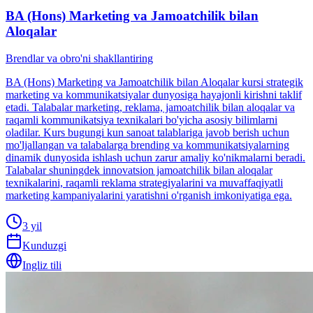
BA (Hons) Marketing va Jamoatchilik bilan
Aloqalar
Brendlar va obro'ni shakllantiring
BA (Hons) Marketing va Jamoatchilik bilan Aloqalar kursi strategik
marketing va kommunikatsiyalar dunyosiga hayajonli kirishni taklif
etadi. Talabalar marketing, reklama, jamoatchilik bilan aloqalar va
raqamli kommunikatsiya texnikalari bo'yicha asosiy bilimlarni
oladilar. Kurs bugungi kun sanoat talablariga javob berish uchun
mo'ljallangan va talabalarga brending va kommunikatsiyalarning
dinamik dunyosida ishlash uchun zarur amaliy ko'nikmalarni beradi.
Talabalar shuningdek innovatsion jamoatchilik bilan aloqalar
texnikalarini, raqamli reklama strategiyalarini va muvaffaqiyatli
marketing kampaniyalarini yaratishni o'rganish imkoniyatiga ega.
3 yil
Kunduzgi
Ingliz tili