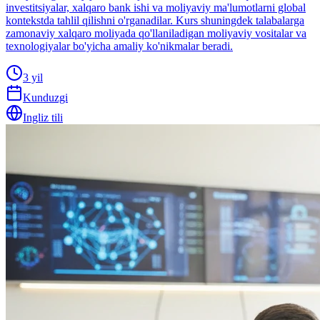
investitsiyalar, xalqaro bank ishi va moliyaviy ma'lumotlarni global
kontekstda tahlil qilishni o'rganadilar. Kurs shuningdek talabalarga
zamonaviy xalqaro moliyada qo'llaniladigan moliyaviy vositalar va
texnologiyalar bo'yicha amaliy ko'nikmalar beradi.
3 yil
Kunduzgi
Ingliz tili