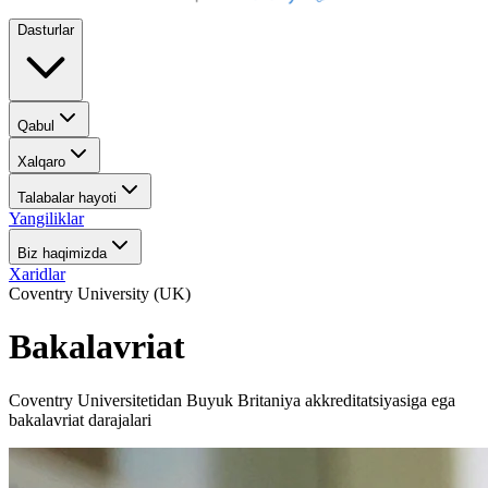
Dasturlar
Qabul
Xalqaro
Talabalar hayoti
Yangiliklar
Biz haqimizda
Xaridlar
Coventry University (UK)
Bakalavriat
Coventry Universitetidan Buyuk Britaniya akkreditatsiyasiga ega
bakalavriat darajalari