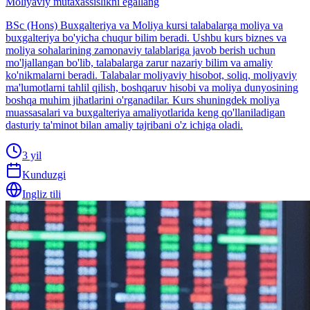
Moliyaviy mutaxassislikni egallang
BSc (Hons) Buxgalteriya va Moliya kursi talabalarga moliya va
buxgalteriya bo'yicha chuqur bilim beradi. Ushbu kurs biznes va
moliya sohalarining zamonaviy talablariga javob berish uchun
mo'ljallangan bo'lib, talabalarga zarur nazariy bilim va amaliy
ko'nikmalarni beradi. Talabalar moliyaviy hisobot, soliq, moliyaviy
ma'lumotlarni tahlil qilish, boshqaruv hisobi va moliya dunyosining
boshqa muhim jihatlarini o'rganadilar. Kurs shuningdek moliya
muassasalari va buxgalteriya amaliyotlarida keng qo'llaniladigan
dasturiy ta'minot bilan amaliy tajribani o'z ichiga oladi.
3 yil
Kunduzgi
Ingliz tili