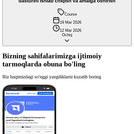
dasturini ishlab chiqish va amalga oshirish
Course
19 Mar 2026
12 Mar 2026
Ochiq
Bizning sahifalarimizga
ijtimoiy
tarmoqlarda
obuna bo'ling
Biz haqimizdagi so'nggi yangiliklarni kuzatib boring