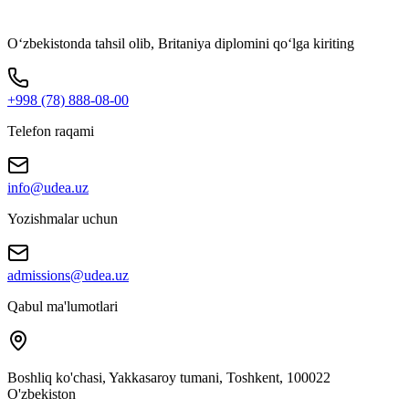
O‘zbekistonda tahsil olib, Britaniya diplomini qo‘lga kiriting
+998 (78) 888-08-00
Telefon raqami
info@udea.uz
Yozishmalar uchun
admissions@udea.uz
Qabul ma'lumotlari
Boshliq ko'chasi, Yakkasaroy tumani, Toshkent, 100022
O'zbekiston