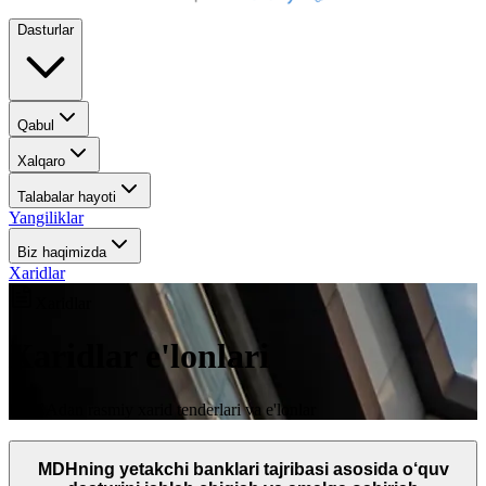
Dasturlar
Qabul
Xalqaro
Talabalar hayoti
Yangiliklar
Biz haqimizda
Xaridlar
Xaridlar
Xaridlar e'lonlari
UDEAdan rasmiy xarid tenderlari va e'lonlar
MDHning yetakchi banklari tajribasi asosida o‘quv