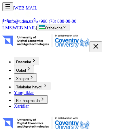
|
WEB MAIL
|
info@udea.uz
+998 (78) 888-08-00
LMS
|
WEB MAIL
|
O'zbekcha
Dasturlar
Qabul
Xalqaro
Talabalar hayoti
Yangiliklar
Biz haqimizda
Xaridlar