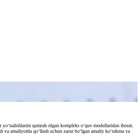
r yo‘nalishlarini qamrab olgan kompleks o‘quv modullaridan iborat.
etish va amaliyotda qo‘llash uchun zarur bo‘lgan amaliy ko‘nikma va