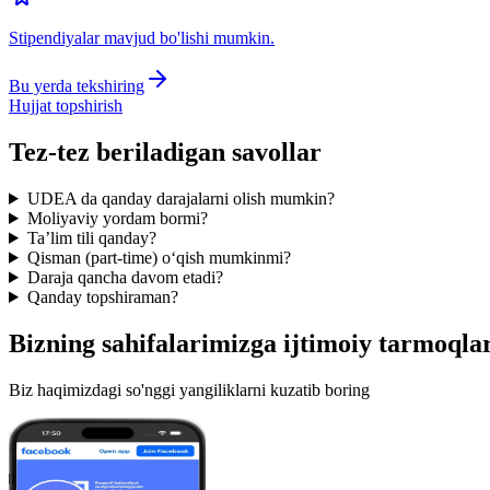
Stipendiyalar mavjud bo'lishi mumkin.
Bu yerda tekshiring
Hujjat topshirish
Tez-tez beriladigan savollar
UDEA da qanday darajalarni olish mumkin?
Moliyaviy yordam bormi?
Ta’lim tili qanday?
Qisman (part-time) o‘qish mumkinmi?
Daraja qancha davom etadi?
Qanday topshiraman?
Bizning sahifalarimizga
ijtimoiy tarmoqla
Biz haqimizdagi so'nggi yangiliklarni kuzatib boring