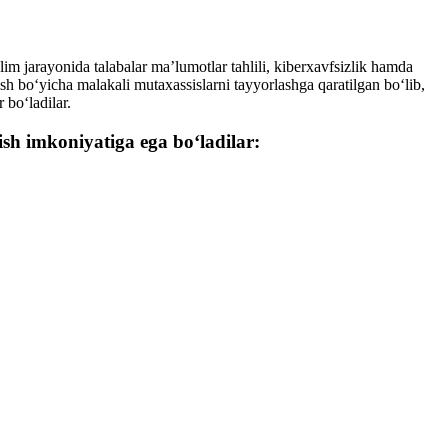
im jarayonida talabalar ma’lumotlar tahlili, kiberxavfsizlik hamda
sh bo‘yicha malakali mutaxassislarni tayyorlashga qaratilgan bo‘lib,
 bo‘ladilar.
sh imkoniyatiga ega bo‘ladilar: