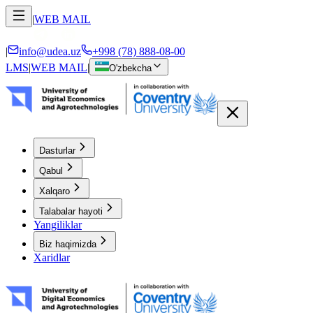
|
WEB MAIL
|
info@udea.uz
+998 (78) 888-08-00
LMS
|
WEB MAIL
|
O'zbekcha
Dasturlar
Qabul
Xalqaro
Talabalar hayoti
Yangiliklar
Biz haqimizda
Xaridlar