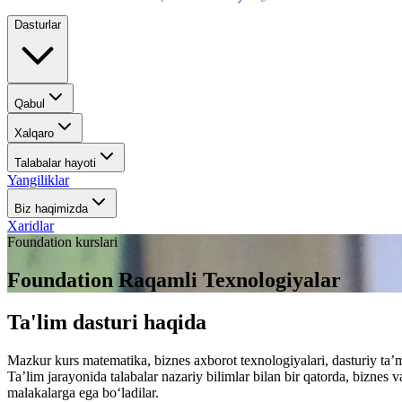
Dasturlar
Qabul
Xalqaro
Talabalar hayoti
Yangiliklar
Biz haqimizda
Xaridlar
Foundation kurslari
Foundation Raqamli Texnologiyalar
Ta'lim dasturi haqida
Mazkur kurs matematika, biznes axborot texnologiyalari, dasturiy ta
Ta’lim jarayonida talabalar nazariy bilimlar bilan bir qatorda, biznes
malakalarga ega bo‘ladilar.