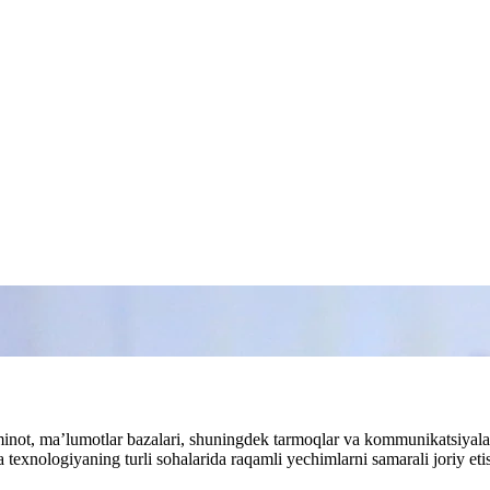
’minot, ma’lumotlar bazalari, shuningdek tarmoqlar va kommunikatsiyala
 va texnologiyaning turli sohalarida raqamli yechimlarni samarali joriy 