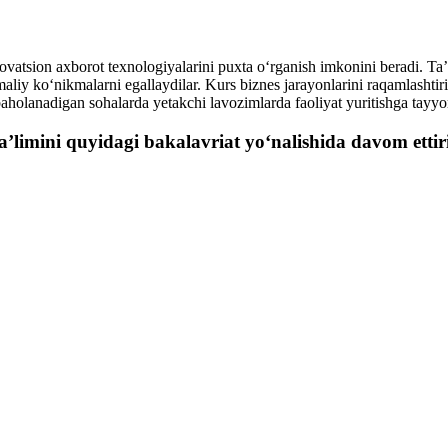
atsion axborot texnologiyalarini puxta o‘rganish imkonini beradi. Ta’l
aliy ko‘nikmalarni egallaydilar. Kurs biznes jarayonlarini raqamlashtiri
baholanadigan sohalarda yetakchi lavozimlarda faoliyat yuritishga tayyor
limini quyidagi bakalavriat yo‘nalishida davom ettiri