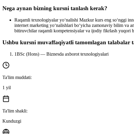
Nega aynan bizning kursni tanlash kerak?
Raqamli texnologiyalar yo‘nalishi
Mazkur kurs eng so‘nggi innov
internet marketing yo‘nalishlari bo‘yicha zamonaviy bilim va am
bitiruvchilar raqamli kompetensiyalar va ijodiy fikrlash yuqori 
Ushbu kursni muvaffaqiyatli tamomlagan talabalar ta’
1
BSc (Hons) — Biznesda axborot texnologiyalari
Ta'lim muddati
:
1 yil
Ta'lim shakli
:
Kunduzgi