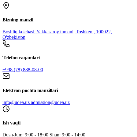
Bizning manzil
Boshliq ko'chasi, Yakkasaroy tumani, Toshkent, 100022,
O'zbekiston
Telefon raqamlari
+998 (78) 888-08-00
Elektron pochta manzillari
info@udea.uz admission@udea.uz
Ish vaqti
Dush-Jum: 9:00 - 18:00 Shan: 9:00 - 14:00