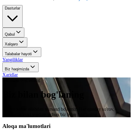
Dasturlar
Qabul
Xalqaro
Talabalar hayoti
Yangiliklar
Biz haqimizda
Xaridlar
Biz bilan bog'laning
Biz bilan bog'laning
Sizdan xabar olishdan xursand bo'lamiz. Har qanday so'rov,
hamkorlik yoki yordam uchun biz bilan bog'laning.
Aloqa ma'lumotlari