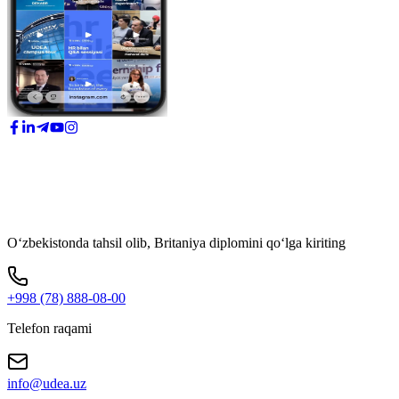
O‘zbekistonda tahsil olib, Britaniya diplomini qo‘lga kiriting
+998 (78) 888-08-00
Telefon raqami
info@udea.uz