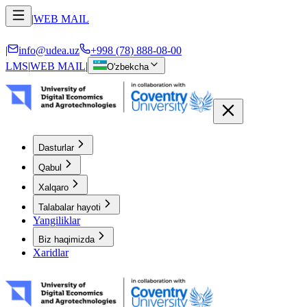
|
WEB MAIL
|
info@udea.uz
+998 (78) 888-08-00
LMS
|
WEB MAIL
|
O'zbekcha
Dasturlar
Qabul
Xalqaro
Talabalar hayoti
Yangiliklar
Biz haqimizda
Xaridlar